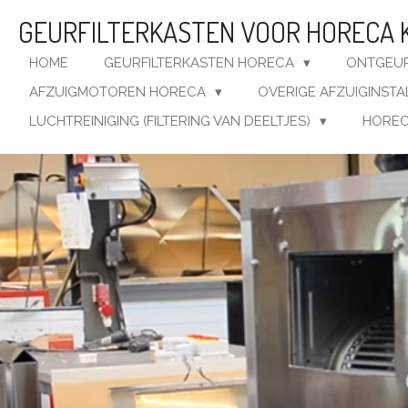
Ga
GEURFILTERKASTEN VOOR HORECA 
direct
naar
HOME
GEURFILTERKASTEN HORECA
ONTGEUR
de
AFZUIGMOTOREN HORECA
OVERIGE AFZUIGINSTA
hoofdinhoud
LUCHTREINIGING (FILTERING VAN DEELTJES)
HOREC