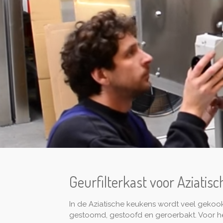
Geurfilterkast voor Aziatis
In de Aziatische keukens wordt veel gekoo
gestoomd, gestoofd en geroerbakt. Voor het