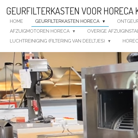
Ga
GEURFILTERKASTEN VOOR HORECA 
direct
naar
HOME
GEURFILTERKASTEN HORECA
ONTGEUR
de
AFZUIGMOTOREN HORECA
OVERIGE AFZUIGINSTA
hoofdinhoud
LUCHTREINIGING (FILTERING VAN DEELTJES)
HOREC