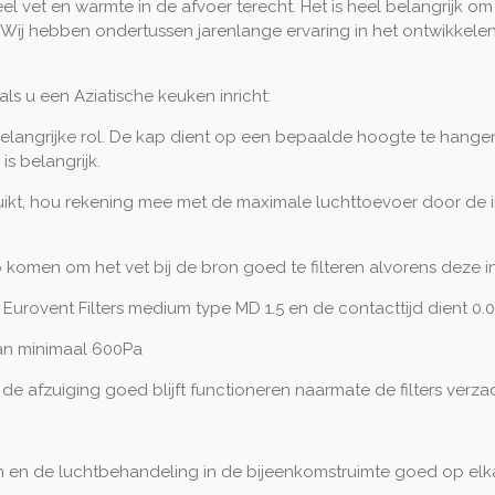
vet en warmte in de afvoer terecht. Het is heel belangrijk om de 
n. Wij hebben ondertussen jarenlange ervaring in het ontwikkele
s u een Aziatische keuken inricht:
elangrijke rol. De kap dient op een bepaalde hoogte te hangen 
is belangrijk.
ruikt, hou rekening mee met de maximale luchttoevoer door de 
ap komen om het vet bij de bron goed te filteren alvorens deze i
an Eurovent Filters medium type MD 1.5 en de contacttijd dient 0.0
van minimaal 600Pa
e afzuiging goed blijft functioneren naarmate de filters verza
en de luchtbehandeling in de bijeenkomstruimte goed op elk