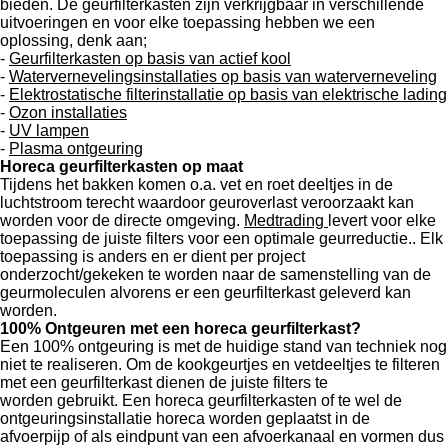
bieden. De geurfilterkasten zijn verkrijgbaar in verschillende
uitvoeringen en voor elke toepassing hebben we een
oplossing, denk aan;
-
Geurfilterkasten op basis van actief kool
-
Watervernevelingsinstallaties op basis van waterverneveling
-
Elektrostatische filterinstallatie op basis van elektrische lading
-
Ozon installaties
-
UV lampen
-
Plasma ontgeuring
Horeca geurfilterkasten op maat
Tijdens het bakken komen o.a. vet en roet deeltjes in de
luchtstroom terecht waardoor geuroverlast veroorzaakt kan
worden voor de directe omgeving.
Medtrading
levert voor elke
toepassing de juiste filters voor een optimale geurreductie.. Elk
toepassing is anders en er dient per project
onderzocht/gekeken te worden naar de samenstelling van de
geurmoleculen alvorens er een geurfilterkast geleverd kan
worden.
100% Ontgeuren met een horeca geurfilterkast?
Een 100% ontgeuring is met de huidige stand van techniek nog
niet te realiseren. Om de kookgeurtjes en vetdeeltjes te filteren
met een geurfilterkast dienen de juiste filters te
worden gebruikt. Een horeca geurfilterkasten of te wel de
ontgeuringsinstallatie horeca worden geplaatst in de
afvoerpijp
of als eindpunt van een afvoerkanaal en vormen dus