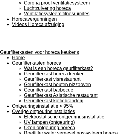
Corona proof ventilatiesysteem
Luchtzuivering horeca
Ventilatiesysteem fitnesruimtes
Horecavergunningen
Videos Horeca afzuiging
Geurfilterkasten voor horeca keukens
Home
Geurfilterkasten horeca
Wat is een horeca geurfilterkast?
Geurfilterkast horeca keuken
Geurfilterkast visrestaurant
Geurfilterkast houten pizzaoven
Geurfilterkast barbecue
Geurfilterkast Aziatische restaurant
Geurfilterkast koffiebranderij
Ontgeuringsinstallatie > 95%
Overige ontgeurinsinstallaties
Elektrostatische ontgeuringsinstallatie
UV lampen (ontgeuring)
Ozon ontgeuring horeca
Roetfilter water vernevelingssysteem horeca