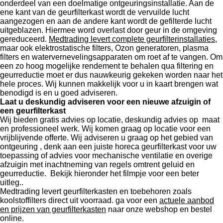
onderdeel van een doelmatige ontgeuringsinstallatie. Aan de
ene kant van de geurfilterkast wordt de vervuilde lucht
aangezogen en aan de andere kant wordt de gefilterde lucht
uitgeblazen. Hiermee word overlast door geur in de omgeving
gereduceerd.
Medtrading levert complete geurfilterinstallaties
,
maar ook elektrostatische filters, Ozon generatoren, plasma
filters en watervernevelingsapparaten om roet af te vangen. Om
een zo hoog mogelijke rendement te behalen qua filtering en
geurreductie moet er dus nauwkeurig gekeken worden naar het
hele proces. Wij kunnen makkelijk voor u in kaart brengen wat
benodigd is en u goed adviseren.
Laat u deskundig adviseren voor een nieuwe afzuigin of
een geurfilterkast
Wij bieden gratis advies op locatie, deskundig advies op maat
en professioneel werk. Wij komen graag op locatie voor een
vrijblijvende offerte. Wij adviseren u graag op het gebied van
ontgeuring , denk aan een juiste horeca geurfilterkast voor uw
toepassing of advies voor mechanische ventilatie en overige
afzuigin met inachtneming van regels omtrent geluid en
geurreductie. Bekijk hieronder het filmpje voor een beter
uitleg..
Medtrading levert geurfilterkasten en toebehoren zoals
koolstoffilters direct uit voorraad. ga voor een
actuele aanbod
en prijzen van geurfilterkasten
naar onze webshop en bestel
online.