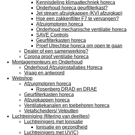
Kennisdeling klimaattechniek horeca
Onderhoud horeca geurfilterkast?
Jet stream afzuigkappen (KVI afzuigkap)
Hoe een zakkenfilter F7 te vervangen?
Afzuigmotoren horeca
Onderhoud mechanische ventilatie horeca
SAVE Controls
Geurfilterkasten horeca
Proef Utrechtse horeca om open te gaan
Dealer of een samenwerking?
Corona proof ventilatie horeca
Montagemonteurs en Onderhoud
Onderhoud Afzuiginstallaties Horeca
Vraag en antwoord
Webshop
Afzuigmotoren horeca
Rosenberg DRAD en DRAE
Geurfilterkasten horeca
Afzuigkappen horeca
Ventilatiekanalen en toebehoren horeca
Vetafscheiders/ Vetputten
Luchtreiniging (filtering van deeltjes)
Luchtreinigers met Ionisatie
Ionisatie en gezondheid
Luchtreinigers met UV(C)