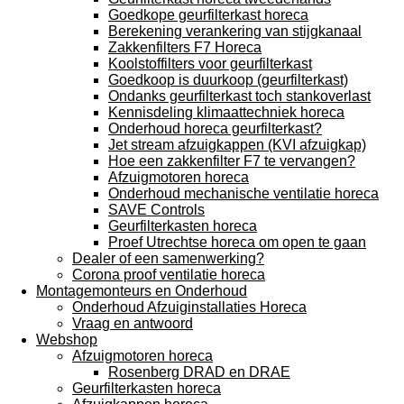
Goedkope geurfilterkast horeca
Berekening verankering van stijgkanaal
Zakkenfilters F7 Horeca
Koolstoffilters voor geurfilterkast
Goedkoop is duurkoop (geurfilterkast)
Ondanks geurfilterkast toch stankoverlast
Kennisdeling klimaattechniek horeca
Onderhoud horeca geurfilterkast?
Jet stream afzuigkappen (KVI afzuigkap)
Hoe een zakkenfilter F7 te vervangen?
Afzuigmotoren horeca
Onderhoud mechanische ventilatie horeca
SAVE Controls
Geurfilterkasten horeca
Proef Utrechtse horeca om open te gaan
Dealer of een samenwerking?
Corona proof ventilatie horeca
Montagemonteurs en Onderhoud
Onderhoud Afzuiginstallaties Horeca
Vraag en antwoord
Webshop
Afzuigmotoren horeca
Rosenberg DRAD en DRAE
Geurfilterkasten horeca