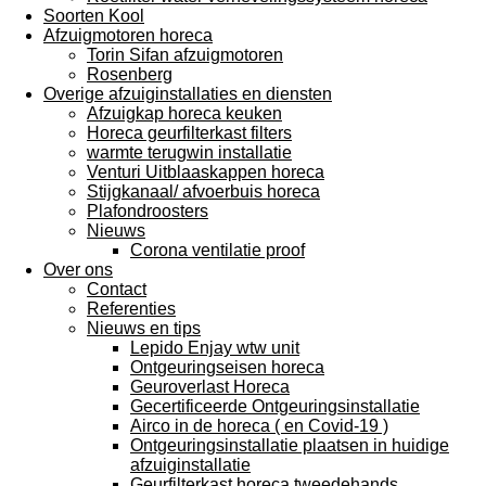
Soorten Kool
Afzuigmotoren horeca
Torin Sifan afzuigmotoren
Rosenberg
Overige afzuiginstallaties en diensten
Afzuigkap horeca keuken
Horeca geurfilterkast filters
warmte terugwin installatie
Venturi Uitblaaskappen horeca
Stijgkanaal/ afvoerbuis horeca
Plafondroosters
Nieuws
Corona ventilatie proof
Over ons
Contact
Referenties
Nieuws en tips
Lepido Enjay wtw unit
Ontgeuringseisen horeca
Geuroverlast Horeca
Gecertificeerde Ontgeuringsinstallatie
Airco in de horeca ( en Covid-19 )
Ontgeuringsinstallatie plaatsen in huidige
afzuiginstallatie
Geurfilterkast horeca tweedehands