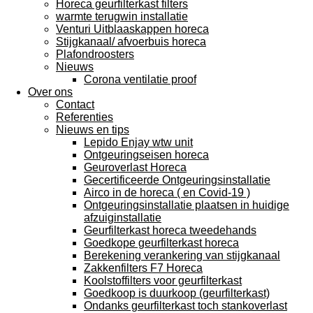
Horeca geurfilterkast filters
warmte terugwin installatie
Venturi Uitblaaskappen horeca
Stijgkanaal/ afvoerbuis horeca
Plafondroosters
Nieuws
Corona ventilatie proof
Over ons
Contact
Referenties
Nieuws en tips
Lepido Enjay wtw unit
Ontgeuringseisen horeca
Geuroverlast Horeca
Gecertificeerde Ontgeuringsinstallatie
Airco in de horeca ( en Covid-19 )
Ontgeuringsinstallatie plaatsen in huidige
afzuiginstallatie
Geurfilterkast horeca tweedehands
Goedkope geurfilterkast horeca
Berekening verankering van stijgkanaal
Zakkenfilters F7 Horeca
Koolstoffilters voor geurfilterkast
Goedkoop is duurkoop (geurfilterkast)
Ondanks geurfilterkast toch stankoverlast