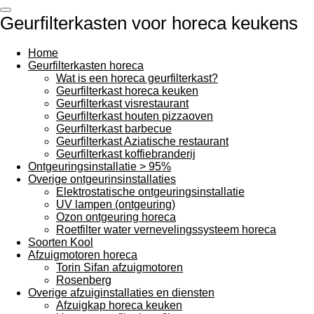
Ga
Geurfilterkasten voor horeca keukens
direct
naar
de
Home
hoofdinhoud
Geurfilterkasten horeca
Wat is een horeca geurfilterkast?
Geurfilterkast horeca keuken
Geurfilterkast visrestaurant
Geurfilterkast houten pizzaoven
Geurfilterkast barbecue
Geurfilterkast Aziatische restaurant
Geurfilterkast koffiebranderij
Ontgeuringsinstallatie > 95%
Overige ontgeurinsinstallaties
Elektrostatische ontgeuringsinstallatie
UV lampen (ontgeuring)
Ozon ontgeuring horeca
Roetfilter water vernevelingssysteem horeca
Soorten Kool
Afzuigmotoren horeca
Torin Sifan afzuigmotoren
Rosenberg
Overige afzuiginstallaties en diensten
Afzuigkap horeca keuken